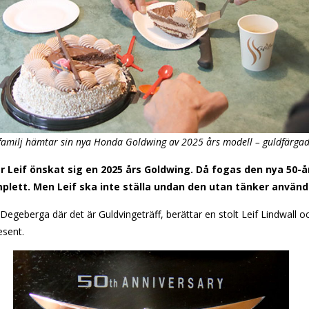
ed familj hämtar sin nya Honda Goldwing av 2025 års modell – guldfärga
r Leif önskat sig en 2025 års Goldwing. Då fogas den nya 50-år
plett. Men Leif ska inte ställa undan den utan tänker använd
ll Degeberga där det är Guldvingeträff, berättar en stolt Leif Lindwall o
esent.