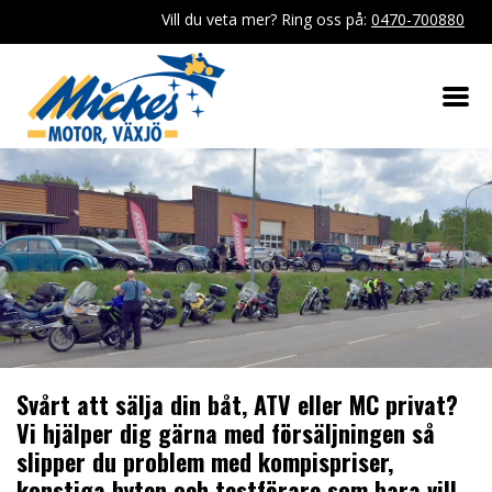
Vill du veta mer? Ring oss på:
0470-700880
Svårt att sälja din båt, ATV eller MC privat?
Vi hjälper dig gärna med försäljningen så
slipper du problem med kompispriser,
konstiga byten och testförare som bara vill