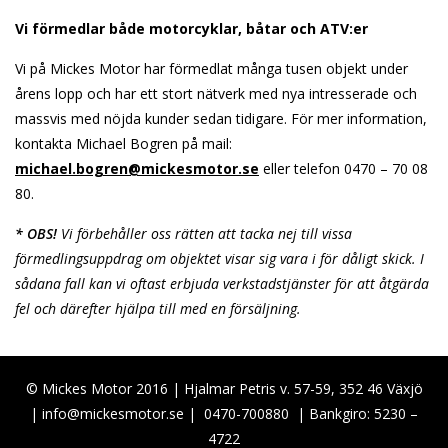
Vi förmedlar både motorcyklar, båtar och ATV:er
Vi på Mickes Motor har förmedlat många tusen objekt under
årens lopp och har ett stort nätverk med nya intresserade och
massvis med nöjda kunder sedan tidigare. För mer information,
kontakta Michael Bogren på mail:
michael.bogren@mickesmotor.se
eller telefon 0470 – 70 08
80.
* OBS!
Vi förbehåller oss rätten att tacka nej till vissa
förmedlingsuppdrag om objektet visar sig vara i för dåligt skick. I
sådana fall kan vi oftast erbjuda verkstadstjänster för att åtgärda
fel och därefter hjälpa till med en försäljning.
© Mickes Motor 2016 | Hjalmar Petris v. 57-59, 352 46 Växjö
|
info@mickesmotor.se
|
0470-700880
| Bankgiro: 5230 –
4722