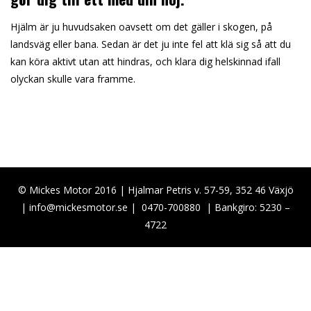
Hjälm är ju huvudsaken oavsett om det gäller i skogen, på
landsväg eller bana. Sedan är det ju inte fel att klä sig så att du
kan köra aktivt utan att hindras, och klara dig helskinnad ifall
olyckan skulle vara framme.
© Mickes Motor 2016 | Hjalmar Petris v. 57-59, 352 46 Växjö
|
info@mickesmotor.se
|
0470-700880
| Bankgiro: 5230 –
4722