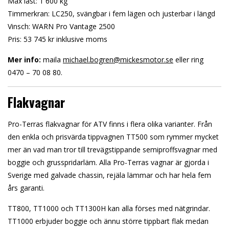
Max last: 1 600 kg
Timmerkran: LC250, svängbar i fem lägen och justerbar i längd
Vinsch: WARN Pro Vantage 2500
Pris: 53 745 kr inklusive moms
Mer info:
maila
michael.bogren@mickesmotor.se
eller ring
0470 – 70 08 80.
Flakvagnar
Pro-Terras flakvagnar för ATV finns i flera olika varianter. Från
den enkla och prisvärda tippvagnen TT500 som rymmer mycket
mer än vad man tror till trevägstippande semiproffsvagnar med
boggie och grusspridarläm. Alla Pro-Terras vagnar är gjorda i
Sverige med galvade chassin, rejäla lämmar och har hela fem
års garanti.
TT800, TT1000 och TT1300H kan alla förses med nätgrindar.
TT1000 erbjuder boggie och ännu större tippbart flak medan