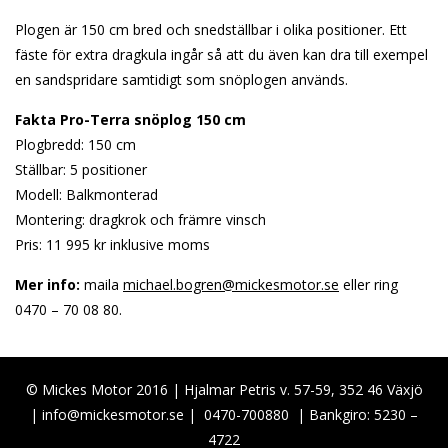
Plogen är 150 cm bred och snedställbar i olika positioner. Ett
fäste för extra dragkula ingår så att du även kan dra till exempel
en sandspridare samtidigt som snöplogen används.
Fakta Pro-Terra snöplog 150 cm
Plogbredd: 150 cm
Ställbar: 5 positioner
Modell: Balkmonterad
Montering: dragkrok och främre vinsch
Pris: 11 995 kr inklusive moms
Mer info:
maila
michael.bogren@mickesmotor.se
eller ring
0470 – 70 08 80.
© Mickes Motor 2016 | Hjalmar Petris v. 57-59, 352 46 Växjö
|
info@mickesmotor.se
|
0470-700880
| Bankgiro: 5230 –
4722