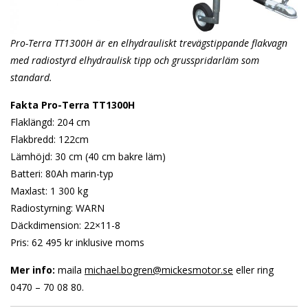
Pro-Terra TT1300H är en elhydrauliskt trevägstippande flakvagn
med radiostyrd elhydraulisk tipp och grusspridarläm som
standard.
Fakta Pro-Terra TT1300H
Flaklängd: 204 cm
Flakbredd: 122cm
Lämhöjd: 30 cm (40 cm bakre läm)
Batteri: 80Ah marin-typ
Maxlast: 1 300 kg
Radiostyrning: WARN
Däckdimension: 22×11-8
Pris: 62 495 kr inklusive moms
Mer info:
maila
michael.bogren@mickesmotor.se
eller ring
0470 – 70 08 80.