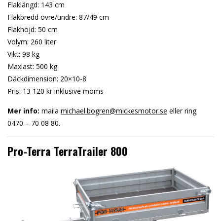
Flaklängd: 143 cm
Flakbredd övre/undre: 87/49 cm
Flakhöjd: 50 cm
Volym: 260 liter
Vikt: 98 kg
Maxlast: 500 kg
Däckdimension: 20×10-8
Pris: 13 120 kr inklusive moms
Mer info:
maila
michael.bogren@mickesmotor.se
eller ring
0470 – 70 08 80.
Pro-Terra TerraTrailer 800