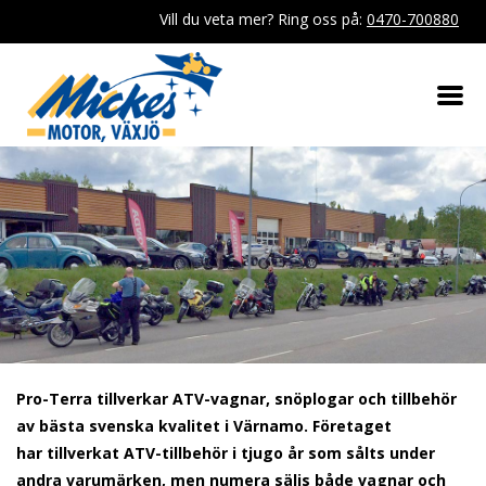
Vill du veta mer? Ring oss på:
0470-700880
Pro-Terra tillverkar ATV-vagnar, snöplogar och tillbehör
av bästa svenska kvalitet i Värnamo. Företaget
har tillverkat ATV-tillbehör i tjugo år som sålts under
andra varumärken, men numera säljs både vagnar och