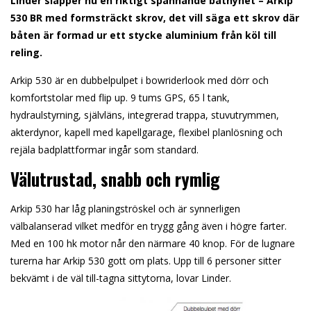
Linder släpper nu en riktigt spännande båtnyhet – Arkip
530 BR med formsträckt skrov, det vill säga ett skrov där
båten är formad ur ett stycke aluminium från köl till
reling.
Arkip 530 är en dubbelpulpet i bowriderlook med dörr och
komfortstolar med flip up. 9 tums GPS, 65 l tank,
hydraulstyrning, självläns, integrerad trappa, stuvutrymmen,
akterdynor, kapell med kapellgarage, flexibel planlösning och
rejäla badplattformar ingår som standard.
Välutrustad, snabb och rymlig
Arkip 530 har låg planingströskel och är synnerligen
välbalanserad vilket medför en trygg gång även i högre farter.
Med en 100 hk motor når den närmare 40 knop. För de lugnare
turerna har Arkip 530 gott om plats. Upp till 6 personer sitter
bekvämt i de väl till-tagna sittytorna, lovar Linder.