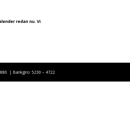
alender redan nu. Vi
0880
| Bankgiro: 5230 – 4722