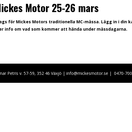
ickes Motor 25-26 mars
ags för Mickes Motors traditionella MC-mässa. Lägg in i din k
r info om vad som kommer att hända under mässdagarna.
ar Petris v. 57-59, 352 46 Växjö |
info@mickesmotor.se
|
0470-70