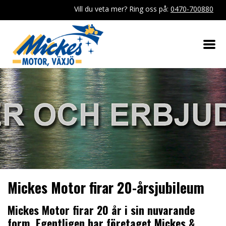
Vill du veta mer? Ring oss på:
0470-700880
Mickes Motor firar 20-årsjubileum
Mickes Motor firar 20 år i sin nuvarande
form. Egentligen har företaget Mickes &