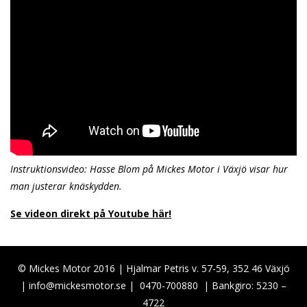
Instruktionsvideo: Hasse Blom på Mickes Motor i Växjö visar hur
man justerar knäskydden.
Se videon direkt på Youtube här!
© Mickes Motor 2016 | Hjalmar Petris v. 57-59, 352 46 Växjö
|
info@mickesmotor.se
|
0470-700880
| Bankgiro: 5230 –
4722