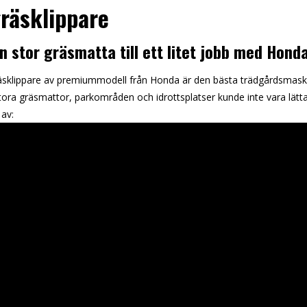
räsklippare
n stor gräsmatta till ett litet jobb med Hond
äsklippare av premiummodell från Honda är den bästa trädgårdsmaski
tora gräsmattor, parkområden och idrottsplatser kunde inte vara lättar
 av: