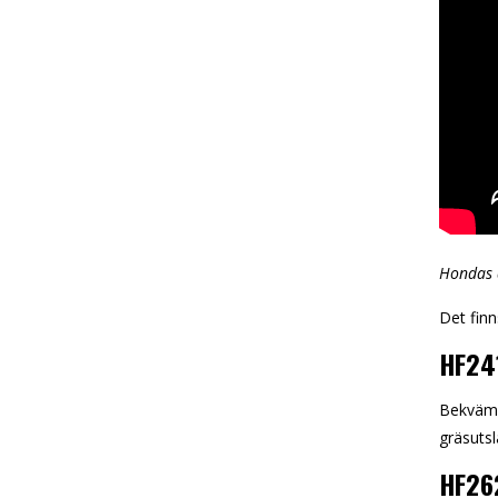
Hondas å
Det finn
HF24
Bekväm 
gräsuts
HF26