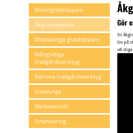
Åkg
Robotgräsklippare
Gör e
Åkgräsklippare
En åkgr
Miljövänliga gräsklippare
löv på s
vill stiga
Mångsidiga
trädgårdsverktyg
Eldrivna trädgårdsverktyg
Snöslunga
Mickeskortet
Finansiering